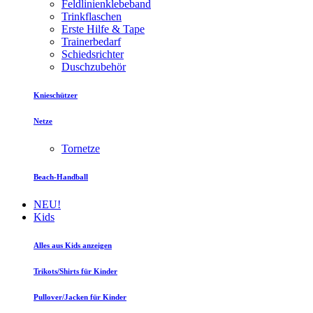
Feldlinienklebeband
Trinkflaschen
Erste Hilfe & Tape
Trainerbedarf
Schiedsrichter
Duschzubehör
Knieschützer
Netze
Tornetze
Beach-Handball
NEU!
Kids
Alles aus Kids anzeigen
Trikots/Shirts für Kinder
Pullover/Jacken für Kinder