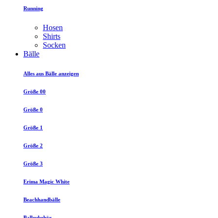
Running
Hosen
Shirts
Socken
Bälle
Alles aus Bälle anzeigen
Größe 00
Größe 0
Größe 1
Größe 2
Größe 3
Erima Magic White
Beachhandbälle
Ballzubehör