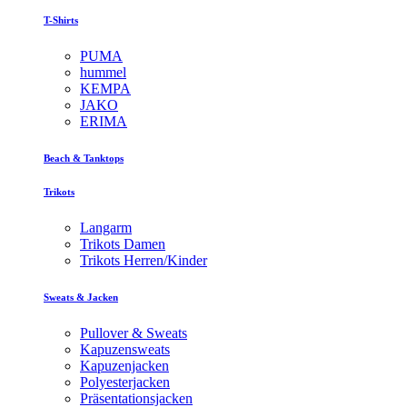
T-Shirts
PUMA
hummel
KEMPA
JAKO
ERIMA
Beach & Tanktops
Trikots
Langarm
Trikots Damen
Trikots Herren/Kinder
Sweats & Jacken
Pullover & Sweats
Kapuzensweats
Kapuzenjacken
Polyesterjacken
Präsentationsjacken