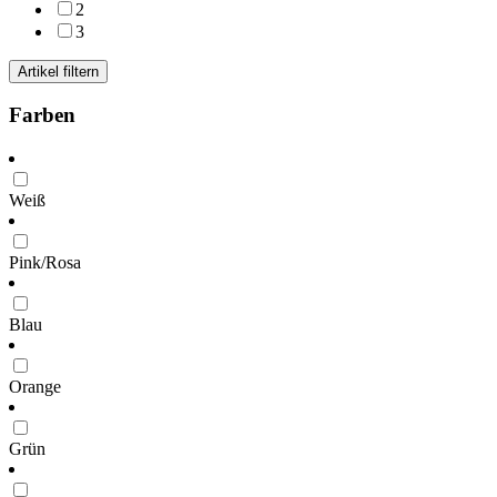
2
3
Artikel filtern
Farben
Weiß
Pink/Rosa
Blau
Orange
Grün