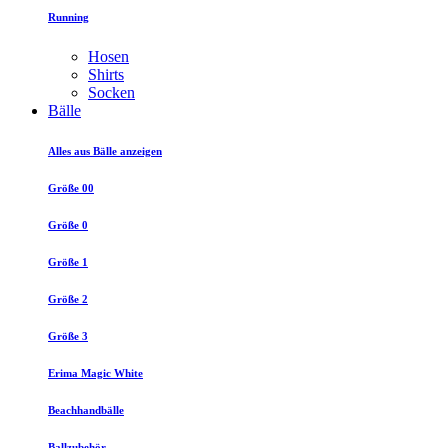
Running
Hosen
Shirts
Socken
Bälle
Alles aus Bälle anzeigen
Größe 00
Größe 0
Größe 1
Größe 2
Größe 3
Erima Magic White
Beachhandbälle
Ballzubehör