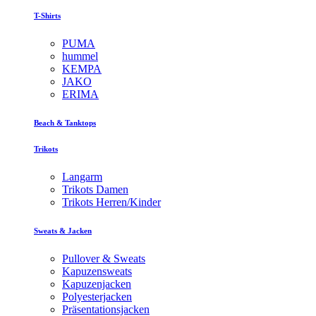
T-Shirts
PUMA
hummel
KEMPA
JAKO
ERIMA
Beach & Tanktops
Trikots
Langarm
Trikots Damen
Trikots Herren/Kinder
Sweats & Jacken
Pullover & Sweats
Kapuzensweats
Kapuzenjacken
Polyesterjacken
Präsentationsjacken