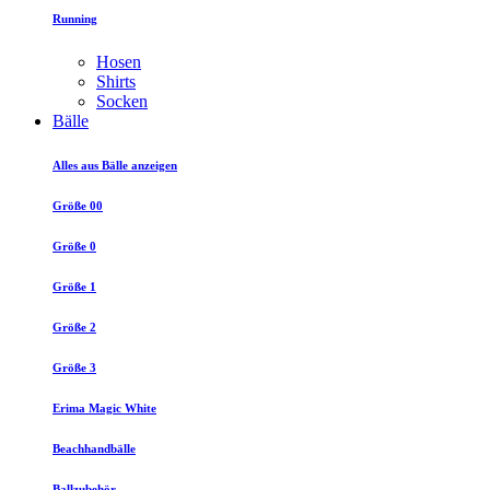
Running
Hosen
Shirts
Socken
Bälle
Alles aus Bälle anzeigen
Größe 00
Größe 0
Größe 1
Größe 2
Größe 3
Erima Magic White
Beachhandbälle
Ballzubehör