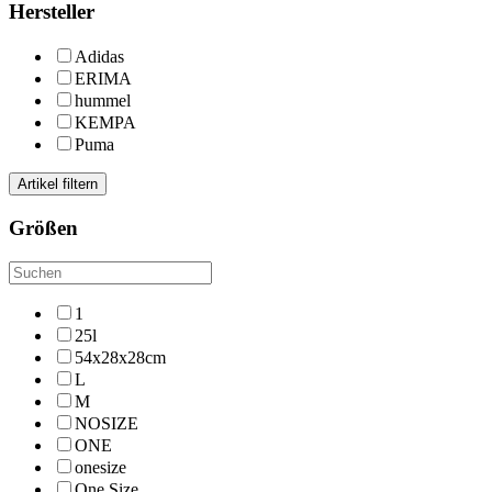
Hersteller
Adidas
ERIMA
hummel
KEMPA
Puma
Artikel filtern
Größen
1
25l
54x28x28cm
L
M
NOSIZE
ONE
onesize
One Size