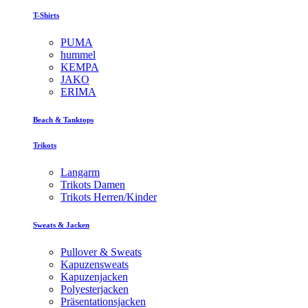
T-Shirts
PUMA
hummel
KEMPA
JAKO
ERIMA
Beach & Tanktops
Trikots
Langarm
Trikots Damen
Trikots Herren/Kinder
Sweats & Jacken
Pullover & Sweats
Kapuzensweats
Kapuzenjacken
Polyesterjacken
Präsentationsjacken