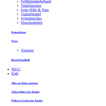
Feldlinienklebeband
Trinkflaschen
Erste Hilfe & Tape
Trainerbedarf
Schiedsrichter
Duschzubehör
Knieschützer
Netze
Tornetze
Beach-Handball
NEU!
Kids
Alles aus Kids anzeigen
Trikots/Shirts für Kinder
Pullover/Jacken für Kinder