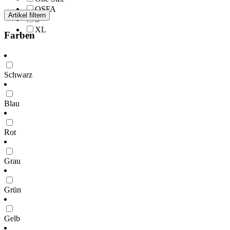
OSFA
Artikel filtern
S
XL
Farben
Schwarz
Blau
Rot
Grau
Grün
Gelb