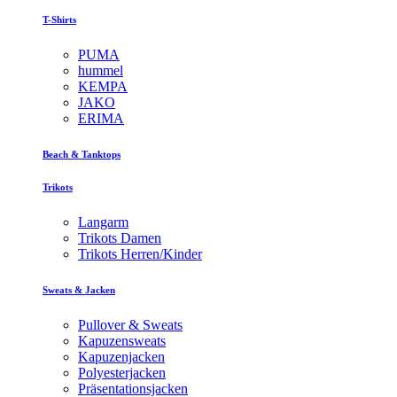
T-Shirts
PUMA
hummel
KEMPA
JAKO
ERIMA
Beach & Tanktops
Trikots
Langarm
Trikots Damen
Trikots Herren/Kinder
Sweats & Jacken
Pullover & Sweats
Kapuzensweats
Kapuzenjacken
Polyesterjacken
Präsentationsjacken