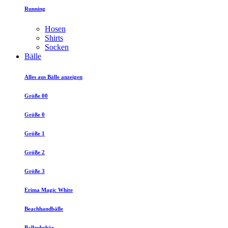
Running
Hosen
Shirts
Socken
Bälle
Alles aus Bälle anzeigen
Größe 00
Größe 0
Größe 1
Größe 2
Größe 3
Erima Magic White
Beachhandbälle
Ballzubehör