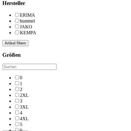
Hersteller
ERIMA
hummel
JAKO
KEMPA
Artikel filtern
Größen
0
1
2
2XL
3
3XL
4
4XL
5
6