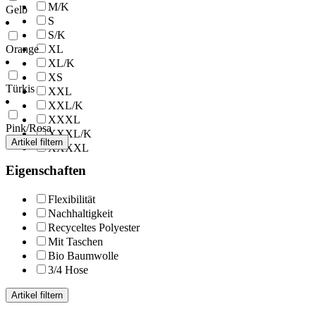
M/K
Gelb
S
S/K
XL
Orange
XL/K
XS
Türkis
XXL
XXL/K
XXXL
Pink/Rosa
XXXL/K
Artikel filtern
XXXXL
Eigenschaften
Flexibilität
Nachhaltigkeit
Recyceltes Polyester
Mit Taschen
Bio Baumwolle
3/4 Hose
Artikel filtern