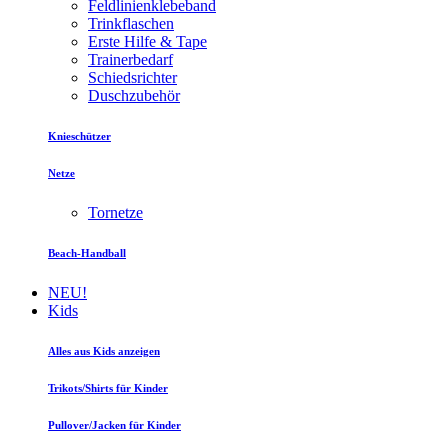
Feldlinienklebeband
Trinkflaschen
Erste Hilfe & Tape
Trainerbedarf
Schiedsrichter
Duschzubehör
Knieschützer
Netze
Tornetze
Beach-Handball
NEU!
Kids
Alles aus Kids anzeigen
Trikots/Shirts für Kinder
Pullover/Jacken für Kinder