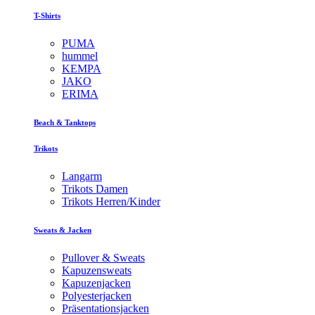
T-Shirts
PUMA
hummel
KEMPA
JAKO
ERIMA
Beach & Tanktops
Trikots
Langarm
Trikots Damen
Trikots Herren/Kinder
Sweats & Jacken
Pullover & Sweats
Kapuzensweats
Kapuzenjacken
Polyesterjacken
Präsentationsjacken