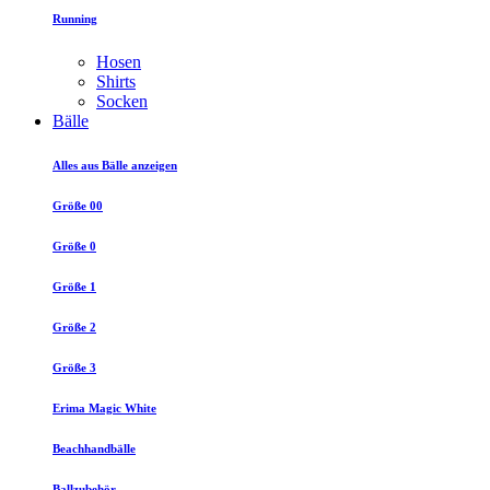
Running
Hosen
Shirts
Socken
Bälle
Alles aus Bälle anzeigen
Größe 00
Größe 0
Größe 1
Größe 2
Größe 3
Erima Magic White
Beachhandbälle
Ballzubehör