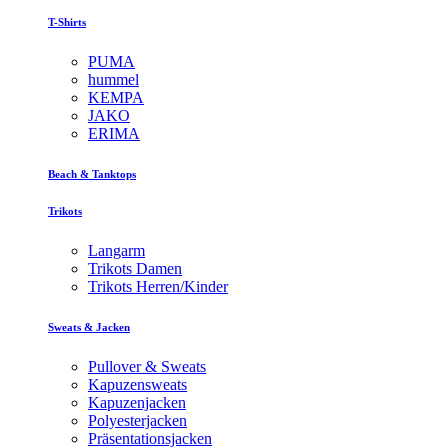
T-Shirts
PUMA
hummel
KEMPA
JAKO
ERIMA
Beach & Tanktops
Trikots
Langarm
Trikots Damen
Trikots Herren/Kinder
Sweats & Jacken
Pullover & Sweats
Kapuzensweats
Kapuzenjacken
Polyesterjacken
Präsentationsjacken