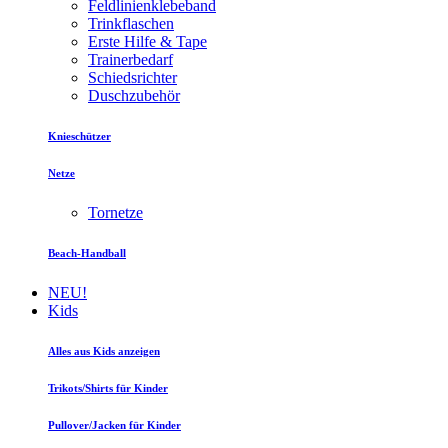
Feldlinienklebeband
Trinkflaschen
Erste Hilfe & Tape
Trainerbedarf
Schiedsrichter
Duschzubehör
Knieschützer
Netze
Tornetze
Beach-Handball
NEU!
Kids
Alles aus Kids anzeigen
Trikots/Shirts für Kinder
Pullover/Jacken für Kinder