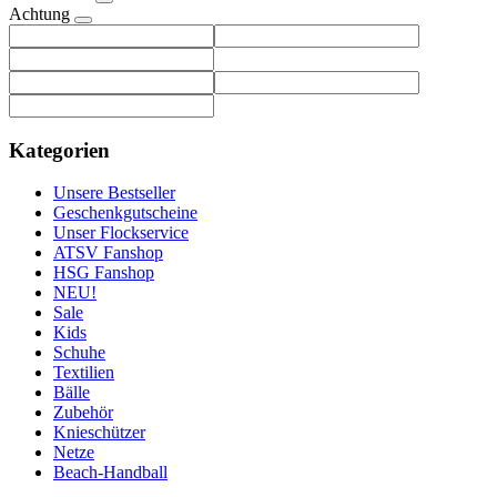
Achtung
Kategorien
Unsere Bestseller
Geschenkgutscheine
Unser Flockservice
ATSV Fanshop
HSG Fanshop
NEU!
Sale
Kids
Schuhe
Textilien
Bälle
Zubehör
Knieschützer
Netze
Beach-Handball