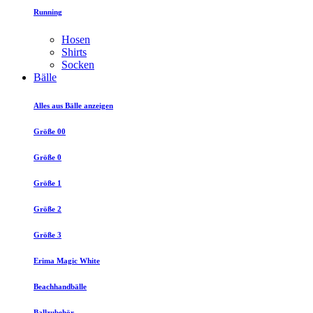
Running
Hosen
Shirts
Socken
Bälle
Alles aus Bälle anzeigen
Größe 00
Größe 0
Größe 1
Größe 2
Größe 3
Erima Magic White
Beachhandbälle
Ballzubehör