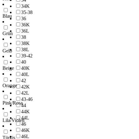
34K
35-38
Blau
36
36K
36L
Grün
38
38K
38L
Gelb
39-42
40
40K
Beige
40L
42
Orange
42K
42L
43-46
Pink/Rosa
44
44K
44L
Lila/Violett
46
46K
46L
Türkis