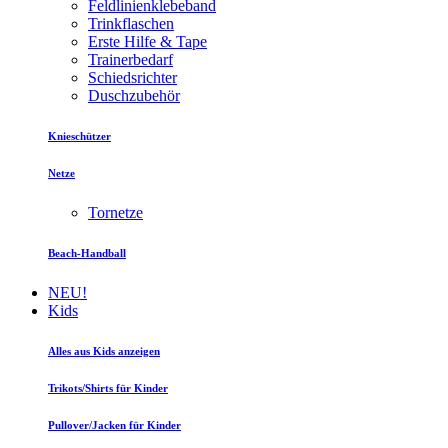
Feldlinienklebeband
Trinkflaschen
Erste Hilfe & Tape
Trainerbedarf
Schiedsrichter
Duschzubehör
Knieschützer
Netze
Tornetze
Beach-Handball
NEU!
Kids
Alles aus Kids anzeigen
Trikots/Shirts für Kinder
Pullover/Jacken für Kinder