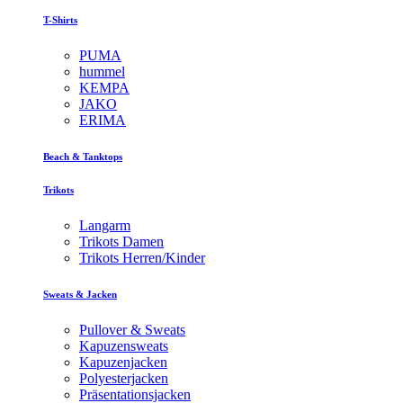
T-Shirts
PUMA
hummel
KEMPA
JAKO
ERIMA
Beach & Tanktops
Trikots
Langarm
Trikots Damen
Trikots Herren/Kinder
Sweats & Jacken
Pullover & Sweats
Kapuzensweats
Kapuzenjacken
Polyesterjacken
Präsentationsjacken