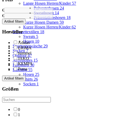
Lange Hosen Herren/Kinder
57
Polyesterhosen
24
€
Sweathosen
14
€
Präsentationshosen
18
Artikel filtern
Kurze Hosen Damen
59
Kurze Hosen Herren/Kinder
62
Hersteller
Torwarttextilien
18
Sweats
5
Hosen
10
Adidas
Sportunterwäsche
29
ERIMA
Socken
7
hummel
Outdoor
47
JAKO
Accessoires
15
KEMPA
Poloshirts
30
Puma
Running
55
Hosen
25
Artikel filtern
Shirts
26
Socken
1
Größen
0
1