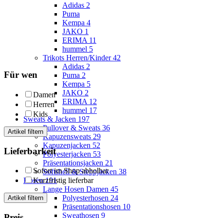
Adidas
2
Puma
Kempa
4
JAKO
1
ERIMA
11
hummel
5
Trikots Herren/Kinder
42
Adidas
2
Für wen
Puma
2
Kempa
5
JAKO
2
Damen
ERIMA
12
Herren
hummel
17
Kids
Sweats & Jacken
197
Pullover & Sweats
36
Artikel filtern
Kapuzensweats
29
Kapuzenjacken
52
Lieferbarkeit
Polyesterjacken
53
Präsentationsjacken
21
Sofort im Shop abholbar
Softshell & Steppjacken
38
Kurzfristig lieferbar
Hosen
191
Lange Hosen Damen
45
Polyesterhosen
24
Artikel filtern
Präsentationshosen
10
Sweathosen
9
Preis