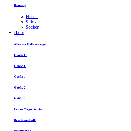
Running
Hosen
Shirts
Socken
Bälle
Alles aus Bälle anzeigen
Größe 00
Größe 0
Größe 1
Größe 2
Größe 3
Erima Magic White
Beachhandbälle
Ballzubehör