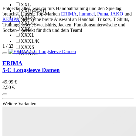
XXL
Entdecke alles, was du fürs Handballtraining und den Spieltag
XXL (49-51)
brauchst. Unsere Top-Marken
ERIMA
,
hummel
,
Puma
,
JAKO
und
XXL/K
KEMPA
bieten eine breite Auswahl an Handball-Trikots, T-Shirts,
XXL/L
Trainingshosen, Sweatshirts, Jacken, Funktionsunterwäsche und
XXS
Socken – perfekt für dich und dein Team!
XXXL
XXXL/K
1 / 33
XXXS
XXXXL
ERIMA
5-C Longsleeve Damen
49,99 €
2,50 €
Weitere Varianten