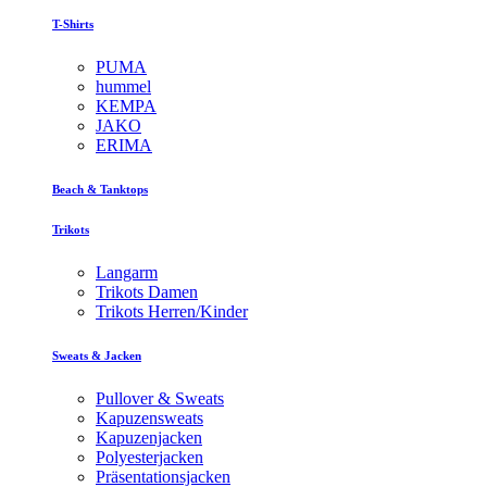
T-Shirts
PUMA
hummel
KEMPA
JAKO
ERIMA
Beach & Tanktops
Trikots
Langarm
Trikots Damen
Trikots Herren/Kinder
Sweats & Jacken
Pullover & Sweats
Kapuzensweats
Kapuzenjacken
Polyesterjacken
Präsentationsjacken