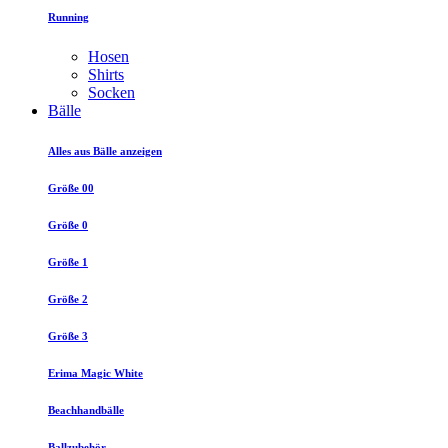
Running
Hosen
Shirts
Socken
Bälle
Alles aus Bälle anzeigen
Größe 00
Größe 0
Größe 1
Größe 2
Größe 3
Erima Magic White
Beachhandbälle
Ballzubehör