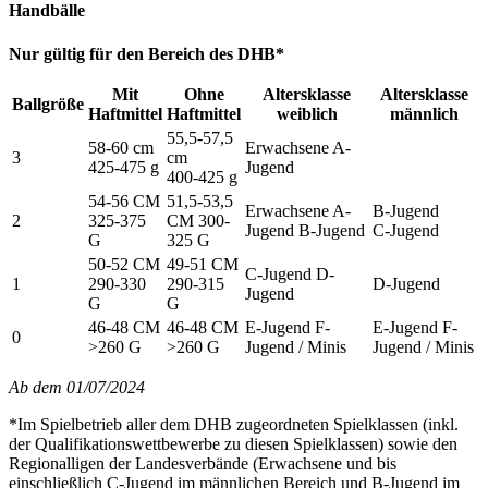
Handbälle
Nur gültig für den Bereich des DHB*
Mit
Ohne
Altersklasse
Altersklasse
Ballgröße
Haftmittel
Haftmittel
weiblich
männlich
55,5-57,5
58-60 cm
Erwachsene A-
3
cm
425-475 g
Jugend
400-425 g
54-56 CM
51,5-53,5
Erwachsene A-
B-Jugend
2
325-375
CM 300-
Jugend B-Jugend
C-Jugend
G
325 G
50-52 CM
49-51 CM
C-Jugend D-
1
290-330
290-315
D-Jugend
Jugend
G
G
46-48 CM
46-48 CM
E-Jugend F-
E-Jugend F-
0
>260 G
>260 G
Jugend / Minis
Jugend / Minis
Ab dem 01/07/2024
*Im Spielbetrieb aller dem DHB zugeordneten Spielklassen (inkl.
der Qualifikationswettbewerbe zu diesen Spielklassen) sowie den
Regionalligen der Landesverbände (Erwachsene und bis
einschließlich C-Jugend im männlichen Bereich und B-Jugend im